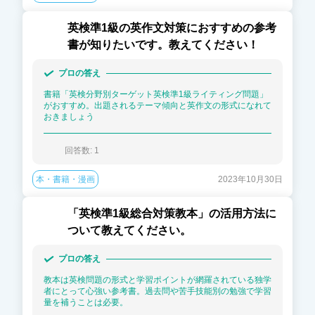
英検準1級の英作文対策におすすめの参考
書が知りたいです。教えてください！
プロの答え
書籍「英検分野別ターゲット英検準1級ライティング問題」
がおすすめ。出題されるテーマ傾向と英作文の形式になれて
おきましょう
回答数: 
1
本・書籍・漫画
2023年10月30日
「英検準1級総合対策教本」の活用方法に
ついて教えてください。
プロの答え
教本は英検問題の形式と学習ポイントが網羅されている独学
者にとって心強い参考書。過去問や苦手技能別の勉強で学習
量を補うことは必要。