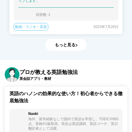
ップします。
回答数: 
2
動画・ラジオ・音楽
2023年7月26日
もっと見る
プロが教える英語勉強法
英会話アプリ・教材
英語のハノンの効果的な使い方！初心者からできる徹
底勉強法
Naoki
海外、留学経験なしで国内で英語を学習し、TOEIC®︎980
点、英検®︎1級取得。現在は英語講師、英語コーチ、英日
翻訳者として活躍。