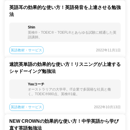
英語耳の効果的な使い方！英語発音を上達させる勉強
法
Shin
英検®︎・TOEIC®︎・TOEFL®︎とあらゆる試験に精通した英
語講師。
英語教材・サービス
2022年11月1日
速読英単語の効果的な使い方！リスニングが上達する
シャドーイング勉強法
Yuuコーチ
オーストラリアの大学卒。IT企業で多国籍な社員と働
く。TOEIC®980点、英検®1級。
英語教材・サービス
2022年10月13日
NEW CROWNの効果的な使い方！中学英語から学び
直す英語勉強法