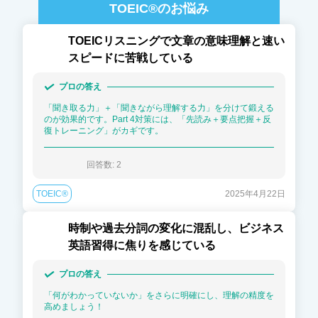
TOEIC®
のお悩み
TOEICリスニングで文章の意味理解と速い
スピードに苦戦している
プロの答え
「聞き取る力」＋「聞きながら理解する力」を分けて鍛える
のが効果的です。Part 4対策には、「先読み＋要点把握＋反
復トレーニング」がカギです。
回答数: 
2
TOEIC®
2025年4月22日
時制や過去分詞の変化に混乱し、ビジネス
英語習得に焦りを感じている
プロの答え
「何がわかっていないか」をさらに明確にし、理解の精度を
高めましょう！