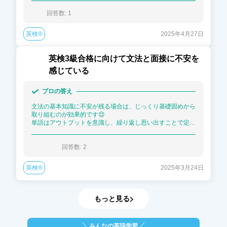
回答数: 
1
英検®
2025年4月27日
英検3級合格に向けて文法と面接に不安を
感じている
プロの答え
文法の基本知識に不安が残る場合は、じっくり基礎固めから
取り組むのが効果的です😊

単語はアウトプットを意識し、繰り返し思い出すことで定着
を促せます！
回答数: 
2
英検®
2025年3月24日
もっと見る
みんなの英語学習