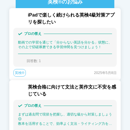
英検®
のお悩み
iPadで楽しく続けられる英検4級対策アプ
リを探したい
プロの答え
動画での学習を通じて「分からない英語を分かる」状態に、
その上で切磋琢磨できる学習仲間を見つけましょう！
回答数: 
1
英検®
2025年5月8日
英検合格に向けて文法と英作文に不安を感
じている
プロの答え
まずは過去問で現状を把握し、適切な級から対策しましょう
😊

教本を活用することで、効率よく文法・ライティング力を強
化できます。