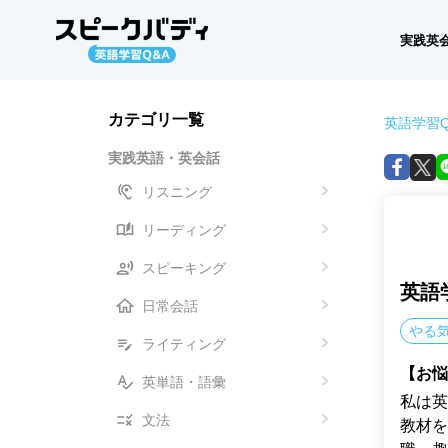
実践英
カテゴリ一覧
英語学習Q
実践英語・英会話
リスニング
リーディング
スピーキング
英語
日常会話
やる
ライティング
【お悩
英単語・語彙
私は英
文法
教材を