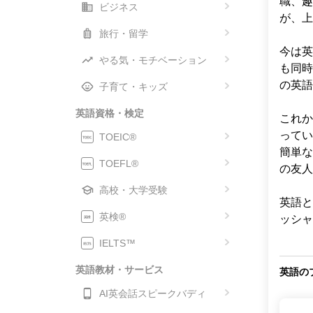
職、趣
ビジネス
が、上
旅行・留学
今は英
やる気・モチベーション
も同時
の英語
子育て・キッズ
英語資格・検定
これか
ってい
TOEIC®
簡単な
TOEFL®
の友人
高校・大学受験
英語と
英検®
ッシャ
IELTS™
英語教材・サービス
英語の
AI英会話スピークバディ