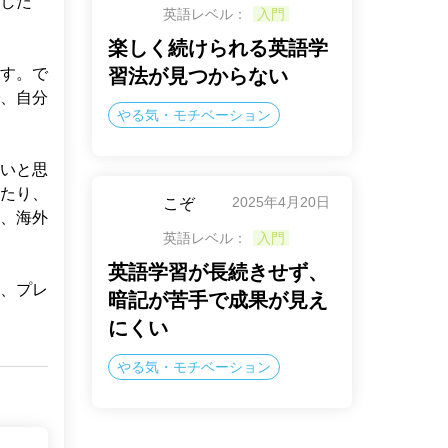
した
英語レベル：
入門
楽しく続けられる英語学
す。で
習法が見つからない
、自分
やる気・モチベーション
いと思
たり、
2025年4月20日
こぞ
、海外
英語レベル：
入門
英語学習が長続きせず、
、プレ
暗記が苦手で成果が見え
にくい
やる気・モチベーション