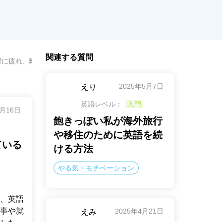
関連する質問
習に疲れ、離れてしまったけれど寂しさも感じている
2025年5月7日
えり
英語レベル：
入門
1月16日
飽きっぽい私が海外旅行
や移住のために英語を続
ている
ける方法
やる気・モチベーション
度、英語
事や就
2025年4月21日
えみ