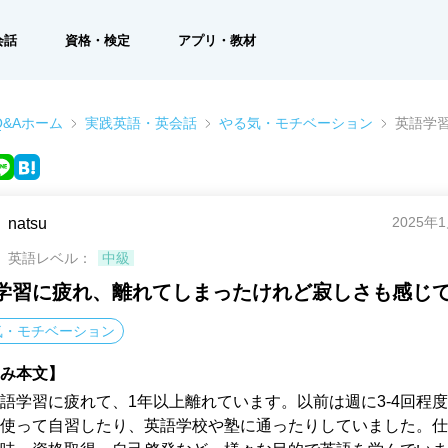
会話
資格・検定
アプリ・教材
&Aホーム
実践英語・英会話
やる気・モチベーション
英語学
2025年
natsu
英語レベル：
中級
学習に疲れ、離れてしまったけれど寂しさも感じ
気・モチベーション
み本文】
語学習に疲れて、1年以上離れています。以前は週に3-4回程
使って自習したり、英語学校や塾に通ったりしていました。仕