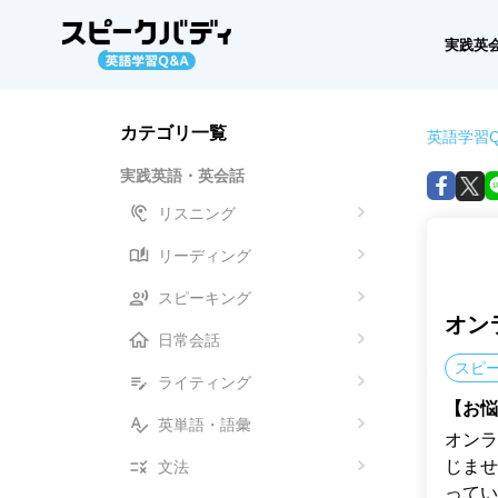
実践英
カテゴリ一覧
英語学習Q
実践英語・英会話
リスニング
リーディング
スピーキング
オン
日常会話
スピ
ライティング
【お悩
英単語・語彙
オンラ
じませ
文法
ってい