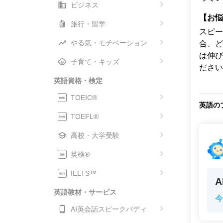
ビジネス
【お悩
旅行・留学
スピー
やる気・モチベーション
合、ど
は伸び
子育て・キッズ
ださい
英語資格・検定
TOEIC®
英語の
TOEFL®
高校・大学受験
英検®
IELTS™
英語教材・サービス
今
AI英会話スピークバディ