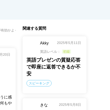
関連する質問
が有効かよく分からない
2025年5月11日
Akky
英語レベル：
初級
2月20日
英語プレゼンの質疑応答
で即座に返答できるか不
安
スピーキング
うに感
何もや
2025年5月8日
きな