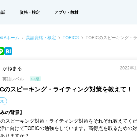
会話
資格・検定
アプリ・教材
&Aホーム
英語資格・検定
TOEIC®
TOEICのスピーキング
2022年
かねまる
英語レベル：
中級
EICのスピーキング・ライティング対策を教えて！
C®
みの背景】
ICのスピーキング対策・ライティング対策をそれぞれ教えてく
活に向けてTOEICの勉強をしています。高得点を取るための
ありますか？