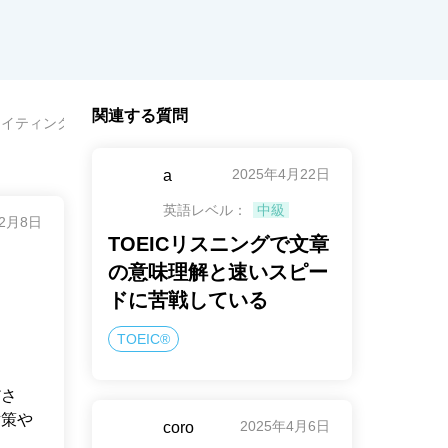
関連する質問
・ライティング対策を教えて！
2025年4月22日
a
英語レベル：
中級
12月8日
TOEICリスニングで文章
の意味理解と速いスピー
ドに苦戦している
TOEIC®
ださ
対策や
2025年4月6日
coro