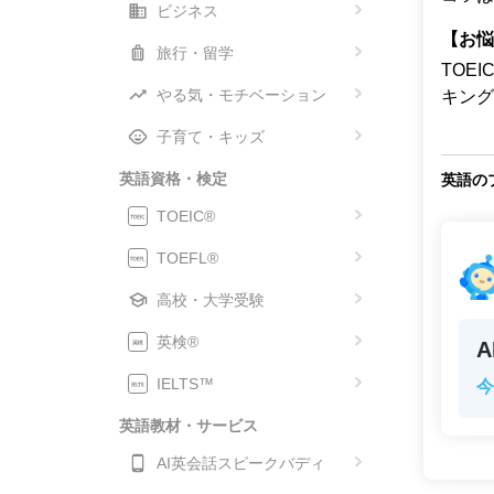
ビジネス
【お悩
旅行・留学
TOE
やる気・モチベーション
キング
子育て・キッズ
英語資格・検定
英語の
TOEIC®
TOEFL®
高校・大学受験
英検®
IELTS™
今
英語教材・サービス
AI英会話スピークバディ