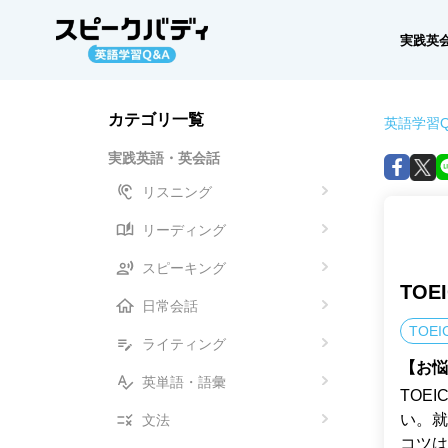
実践英
カテゴリ一覧
英語学習Q
実践英語・英会話
リスニング
リーディング
スピーキング
TO
日常会話
TOEI
ライティング
【お悩
英単語・語彙
TOE
い。就
文法
コツは