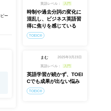
英語レベル：
入門
時制や過去分詞の変化に
スピー
混乱し、ビジネス英語習
得に焦りを感じている
TOEIC®
2025年3月23日
まむ
英語レベル：
入門
英語学習が続かず、TOEI
Cでも成果が出ない悩み
TOEIC®