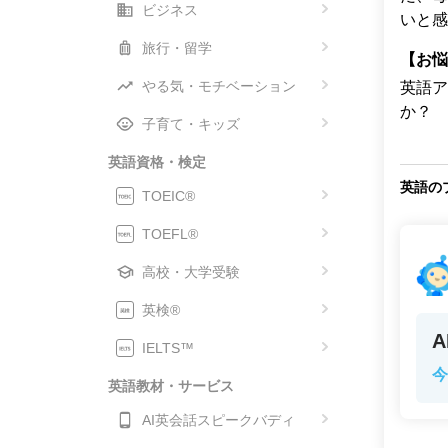
ビジネス
いと感
旅行・留学
【お悩
やる気・モチベーション
英語ア
か？
子育て・キッズ
英語資格・検定
英語の
TOEIC®
TOEFL®
高校・大学受験
英検®
IELTS™
今
英語教材・サービス
AI英会話スピークバディ