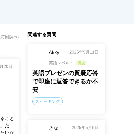
関連する質問
は毎回調べる必要がありますか？
2025年5月11日
Akky
英語レベル：
初級
9月20日
英語プレゼンの質疑応答
で即座に返答できるか不
安
スピーキング
ること
。た
2025年5月8日
きな
たいな