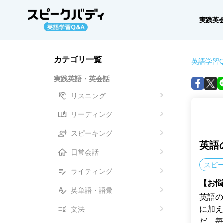
実践英
カテゴリ一覧
英語学習Q
実践英語・英会話
リスニング
リーディング
スピーキング
英語
日常会話
スピ
ライティング
【お悩
英単語・語彙
英語の
に加え
文法
だ、毎