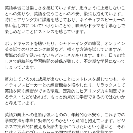
英語学習には楽しさを感じていますが、思うように上達しないこ
とへの焦りや、英語を使うことへの不安、緊張も抱えています。
特にヒアリング力に課題を感じており、ネイティブスピーカーの
早い話し方についていけないことや、映画やドラマを字幕なしで
楽しめないことにストレスを感じています。

ポッドキャストを聴いたり、シャドーイングの練習、オンライン
英会話でのリスニング練習など、様々な方法を試していますが、
実際の会話で活かせないもどかしさがあります。また、日々の忙
しさで継続的な学習時間の確保が難しく、不定期な学習になって
しまっています。

努力しているのに成果が出ないことにストレスを感じつつも、ネ
イティブスピーカーとの練習機会を増やしたり、リラックスして
英語を聞く練習ができる環境、定期的にヒアリング力を測定でき
るテストなどがあれば、もっと効果的に学習できるのではないか
と考えています。

英語力向上への意欲は強いものの、年齢的な不安や、これまでの
学習方法が本当に効果的なのかという疑問も抱えています。ビジ
ネスで実践的に使える英語力を身につけたいという思いと、それ
に伴う不安やプレッシャーの間で揺れ動いている状態です。