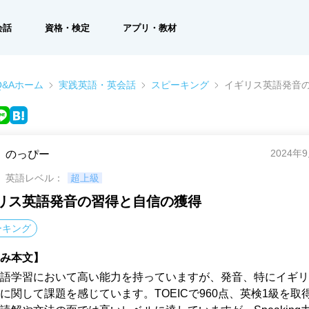
会話
資格・検定
アプリ・教材
&Aホーム
実践英語・英会話
スピーキング
イギリス英語発音
2024年
のっぴー
英語レベル：
超上級
リス英語発音の習得と自信の獲得
ーキング
み本文】
語学習において高い能力を持っていますが、発音、特にイギリ
に関して課題を感じています。TOEICで960点、英検1級を取