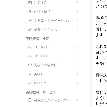
など、
ビジネス
いては
旅行・留学
職場に
やる気・モチベーション
いう希
感じて
子育て・キッズ
ます。

英語資格・検定
これま
TOEIC®
自分の
TOEFL®
す。ま
を受け
高校・大学受験
英検®
科学技
これら
IELTS™
総じて
英語教材・サービス
ように
AI英会話スピークバディ
せたい