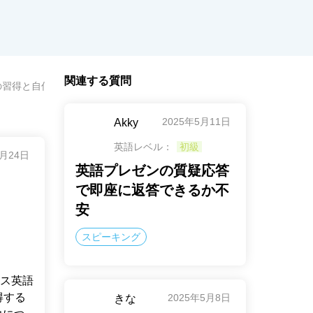
関連する質問
の習得と自信の獲得
2025年5月11日
Akky
英語レベル：
初級
9月24日
英語プレゼンの質疑応答
で即座に返答できるか不
安
スピーキング
ス英語
得する
2025年5月8日
きな