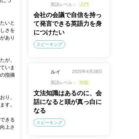
力につ
英語レベル：
入門
会社の会議で自信を持っ
たいと
て発言できる英語力を身
しさを
につけたい
があり
スピーキング
したが、
ていま
2025年4月28日
ルイ
の指摘
英語レベル：
初級
文法知識はあるのに、会
おり、
話になると頭が真っ白に
ます。

なる
できる
スピーキング
向上さ