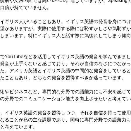
読解や文法の面では高いレベルに達していますが、Speaking
自信が持てていません。

イギリス人がいることもあり、イギリス英語の発音を身につけ
望がありますが、実際に使用する際には恥ずかしさや気恥ずか
しまいます。特にイギリス人と話す際に気後れしてしまう傾向
でYouTubeなどを活用してイギリス英語の発音を学んできま
発音が上手くないと感じており、それが自信のなさにつながっ
た、アメリカ英語とイギリス英語の中間的な発音をしていると
たこともあり、どちらの発音を習得すべきか迷っています。

術やビジネスなど、専門的な分野での語彙力にも不安を感じて
の分野でのコミュニケーション能力を向上させたいと考えてい
、イギリス英語の発音を習得しつつ、それを自信を持って使用
なることが私の主な課題であり、同時に専門分野での語彙力も
と考えています。