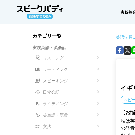
実践英
カテゴリ一覧
英語学習Q
実践英語・英会話
リスニング
リーディング
スピーキング
イギ
日常会話
スピ
ライティング
【お悩
英単語・語彙
私は英
文法
の発音