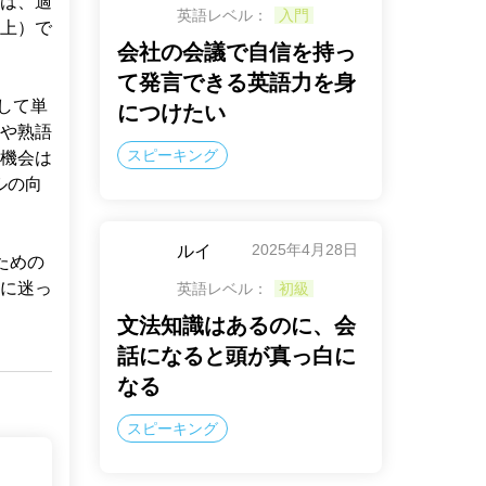
は、適
英語レベル：
入門
以上）で
会社の会議で自信を持っ
て発言できる英語力を身
用して単
につけたい
や熟語
スピーキング
機会は
ルの向
2025年4月28日
ルイ
ための
に迷っ
英語レベル：
初級
文法知識はあるのに、会
話になると頭が真っ白に
なる
スピーキング