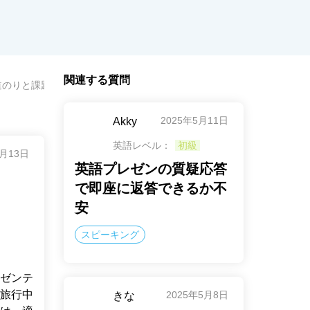
関連する質問
道のりと課題
2025年5月11日
Akky
英語レベル：
初級
9月13日
英語プレゼンの質疑応答
で即座に返答できるか不
安
スピーキング
ゼンテ
旅行中
2025年5月8日
きな