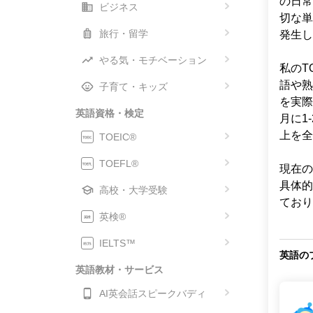
の日常
ビジネス
切な単
旅行・留学
発生し
やる気・モチベーション
私のT
語や熟
子育て・キッズ
を実際
英語資格・検定
月に1
上を全
TOEIC®
TOEFL®
現在の
具体的
高校・大学受験
ており
英検®
IELTS™
英語の
英語教材・サービス
AI英会話スピークバディ