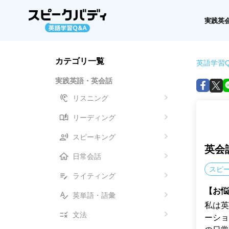
実践英
カテゴリ一覧
英語学習Q
実践英語・英会話
リスニング
リーディング
スピーキング
英会
日常会話
スピ
ライティング
【お悩
英単語・語彙
私は英
文法
ーショ