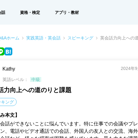
会話
資格・検定
アプリ・教材
&Aホーム
実践英語・英会話
スピーキング
英会話力向上への
2024年
Kathy
英語レベル：
中級
話力向上への道のりと課題
ーキング
み本文】
会話ができないことに悩んでいます。特に仕事での会議やプレ
ン、電話やビデオ通話での会話、外国人の友人との交流、海外