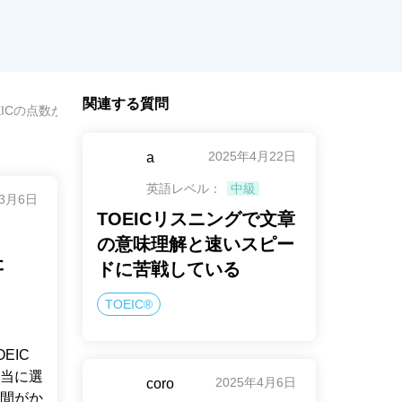
関連する質問
EICの点数が下がってしまった
2025年4月22日
a
英語レベル：
中級
年3月6日
TOEICリスニングで文章
の意味理解と速いスピー
た
ドに苦戦している
TOEIC®
EIC
当に選
2025年4月6日
coro
間がか