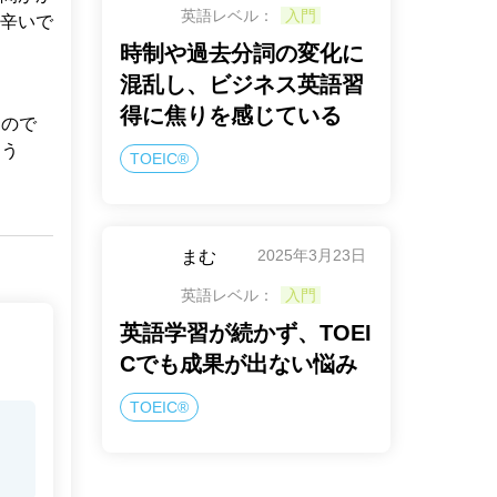
英語レベル：
入門
辛いで
時制や過去分詞の変化に
混乱し、ビジネス英語習
得に焦りを感じている
るので
ょう
TOEIC®
2025年3月23日
まむ
英語レベル：
入門
英語学習が続かず、TOEI
Cでも成果が出ない悩み
TOEIC®