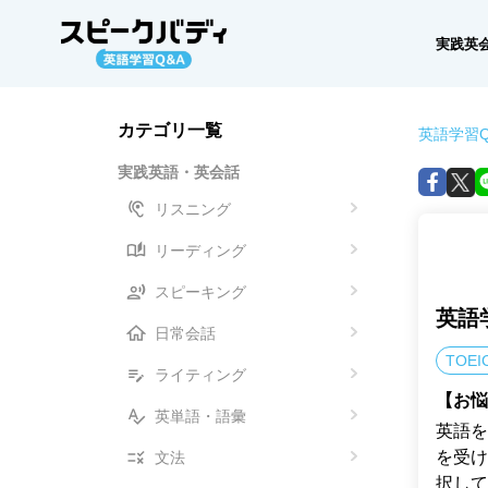
実践英
カテゴリ一覧
英語学習Q
実践英語・英会話
リスニング
リーディング
スピーキング
英語
日常会話
TOEI
ライティング
【お悩
英単語・語彙
英語を
を受け
文法
択して