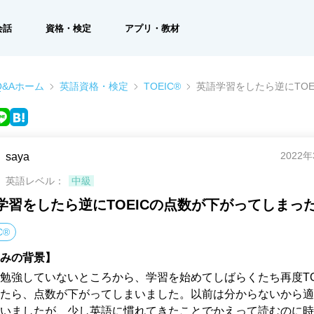
会話
資格・検定
アプリ・教材
&Aホーム
英語資格・検定
TOEIC®
英語学習をしたら逆にTO
2022
saya
英語レベル：
中級
学習をしたら逆にTOEICの点数が下がってしまっ
C®
みの背景】
勉強していないところから、学習を始めてしばらくたち再度TO
たら、点数が下がってしまいました。以前は分からないから適
いましたが、少し英語に慣れてきたことでかえって読むのに時