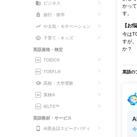
ビジネス
かって
す。
旅行・留学
【お悩
やる気・モチベーション
今はT
子育て・キッズ
すが、
か？
英語資格・検定
TOEIC®
TOEFL®
英語の
高校・大学受験
英検®
IELTS™
英語教材・サービス
AI英会話スピークバディ
今