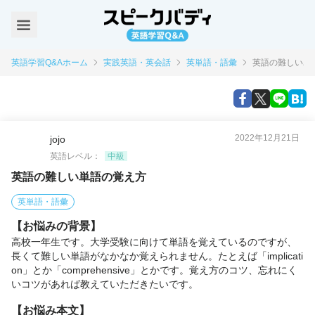
英語学習Q&Aホーム
実践英語・英会話
英単語・語彙
英語の難しい単
2022年12月21日
jojo
英語レベル：
中級
英語の難しい単語の覚え方
英単語・語彙
【お悩みの背景】
高校一年生です。大学受験に向けて単語を覚えているのですが、
長くて難しい単語がなかなか覚えられません。たとえば「implicati
on」とか「comprehensive」とかです。覚え方のコツ、忘れにく
いコツがあれば教えていただきたいです。
【お悩み本文】