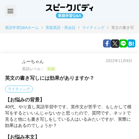
英語学習Q&Aホーム
実践英語・英会話
ライティング
英文の書き写し
2022年11月8日
ふーちゃん
英語レベル：
初級
英文の書き写しには効果がありますか？
ライティング
【お悩みの背景】
40代、やり直し英語学習中です。英作文が苦手で、もしかして模
写をするといいんじゃないかと思ったので、質問です。ネットで
見ると他にも書き写しをしている人はいるみたいですが、実際に
効果はあるのでしょうか？
【お悩み本文】