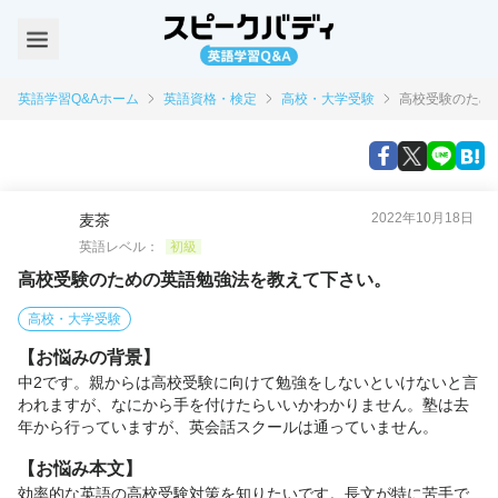
英語学習Q&Aホーム
英語資格・検定
高校・大学受験
高校受験のため
2022年10月18日
麦茶
英語レベル：
初級
高校受験のための英語勉強法を教えて下さい。
高校・大学受験
【お悩みの背景】
中2です。親からは高校受験に向けて勉強をしないといけないと言
われますが、なにから手を付けたらいいかわかりません。塾は去
年から行っていますが、英会話スクールは通っていません。
【お悩み本文】
効率的な英語の高校受験対策を知りたいです。長文が特に苦手で