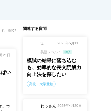
関連する質問
らず、高校受験に向けて何から始めればいいか不安
2025年5月11日
tai
英語レベル：
中級
4月21日
模試の結果に落ち込む
も、効率的な長文読解力
ればい
向上法を探したい
高校・大学受験
2025年4月20日
わっさん
す。で