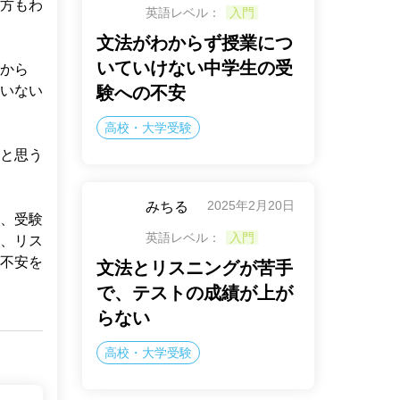
方もわ
英語レベル：
入門
文法がわからず授業につ
いていけない中学生の受
から
いない
験への不安
高校・大学受験
と思う
2025年2月20日
みちる
、受験
英語レベル：
入門
、リス
不安を
文法とリスニングが苦手
で、テストの成績が上が
らない
高校・大学受験