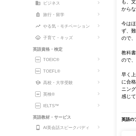
も、文
ビジネス
からな
旅行・留学
今はほ
やる気・モチベーション
ず、難
子育て・キッズ
ので、
英語資格・検定
教科書
TOEIC®
ので、
TOEFL®
早く上
に合格
高校・大学受験
ニング
英検®
感じて
IELTS™
英語教材・サービス
英語の
AI英会話スピークバディ