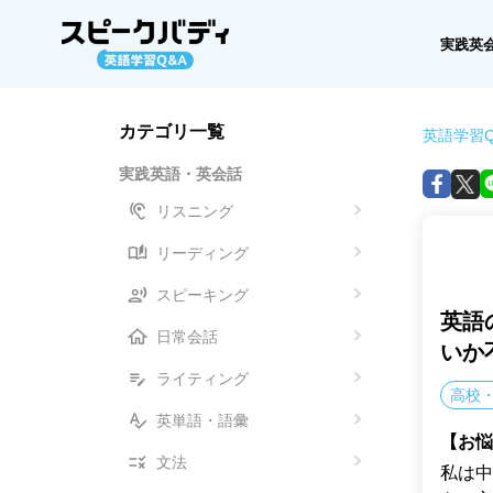
実践英
カテゴリ一覧
英語学習Q
実践英語・英会話
リスニング
リーディング
スピーキング
英語
日常会話
いか
ライティング
高校
英単語・語彙
【お悩
文法
私は中