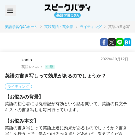
英語学習Q&Aホーム
実践英語・英会話
ライティング
英語の書き写し
2022年10月12日
kanto
英語レベル：
中級
英語の書き写しって効果があるのでしょうか？
ライティング
【お悩みの背景】
英語の初心者には丸暗記が有効という話を聞いて、英語の長文テ
キストの書き写しを毎日行っています。
【お悩み本文】
英語の書き写しって英語上達に効果があるものでしょうか？書き
写しを行う上で、気をつけるべき点などあれば、教えてくださ