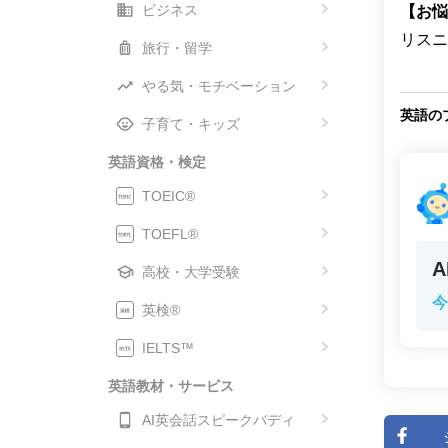
ビジネス
【お悩
リスニ
旅行・留学
やる気・モチベーション
英語の
子育て・キッズ
英語資格・検定
TOEIC®
TOEFL®
高校・大学受験
今
英検®
IELTS™
英語教材・サービス
AI英会話スピークバディ