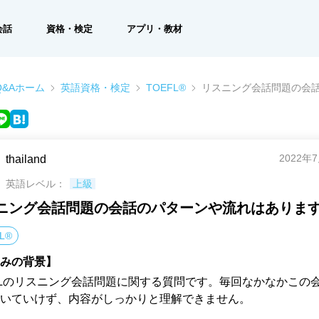
会話
資格・検定
アプリ・教材
&Aホーム
英語資格・検定
TOEFL®
リスニング会話問題の会
2022年
thailand
英語レベル：
上級
ニング会話問題の会話のパターンや流れはありま
L®
みの背景】
FLのリスニング会話問題に関する質問です。毎回なかなかこの
いていけず、内容がしっかりと理解できません。