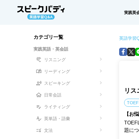
実践英
カテゴリ一覧
英語学習Q
実践英語・英会話
リスニング
リーディング
スピーキング
リス
日常会話
TOEF
ライティング
【お悩
英単語・語彙
TOE
題につ
文法