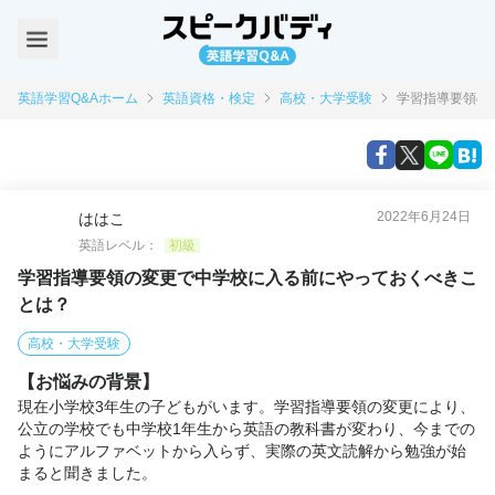
英語学習Q&Aホーム
英語資格・検定
高校・大学受験
学習指導要領の
2022年6月24日
ははこ
英語レベル：
初級
学習指導要領の変更で中学校に入る前にやっておくべきこ
とは？
高校・大学受験
【お悩みの背景】
現在小学校3年生の子どもがいます。学習指導要領の変更により、
公立の学校でも中学校1年生から英語の教科書が変わり、今までの
ようにアルファベットから入らず、実際の英文読解から勉強が始
まると聞きました。