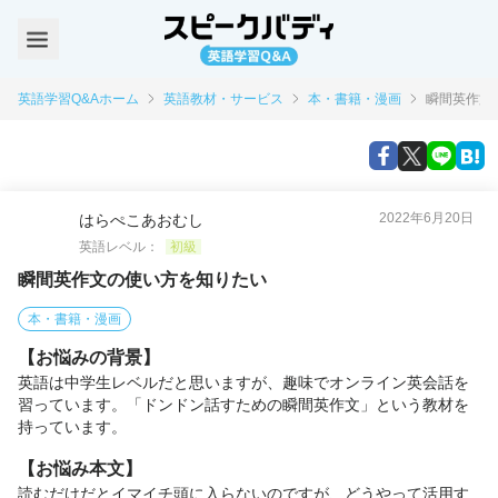
英語学習Q&Aホーム
英語教材・サービス
本・書籍・漫画
瞬間英作文
2022年6月20日
はらぺこあおむし
英語レベル：
初級
瞬間英作文の使い方を知りたい
本・書籍・漫画
【お悩みの背景】
英語は中学生レベルだと思いますが、趣味でオンライン英会話を
習っています。「ドンドン話すための瞬間英作文」という教材を
持っています。
【お悩み本文】
読むだけだとイマイチ頭に入らないのですが、どうやって活用す