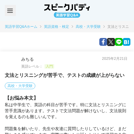
英語学習Q&Aホーム
英語資格・検定
高校・大学受験
文法とリスニン
2025年2月21日
みちる
英語レベル：
入門
文法とリスニングが苦手で、テストの成績が上がらない
高校・大学受験
【お悩み本文】
私は中学生で、英語の科目が苦手です。特に文法とリスニングに
苦手意識があります。テストで文法問題が解けないし、文法規則
を覚えるのも難しいんです。

問題集を解いたり、先生や友達に質問したりしているけど、まだ