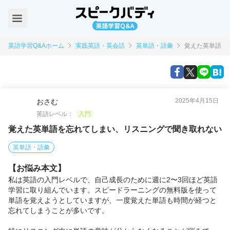
英語学習Q&Aホーム
実践英語・英会話
英単語・語彙
覚えた英単語を
2025年4月15日
おさむ
英語レベル：
入門
覚えた英単語を忘れてしまい、リスニングで聞き取れない
英単語・語彙
【お悩み本文】
私は英語の入門レベルで、自己成長のために週に2〜3回ほど英語
学習に取り組んでいます。スピードラーニングの無料版を使って
単語を覚えようとしていますが、一度覚えた単語も時間が経つと
忘れてしまうことが多いです。
