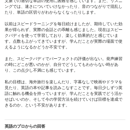
文脈での適切な単語の使用に困難を感じています。また、リスニ
ングでは、速さについていけなかったり、音のつながりで混乱し
たり、単語の区切りがわからなくなったりします。

以前はスピードラーニングを毎日続けましたが、期待していた効
果が得られず、実際の会話との乖離も感じました。現在はスピー
クバディを使って学習しており、楽しく効果的だと感じていま
す。点数も上がってきていますが、学んだことが実際の場面で使
えるようになるかどうか不安です。

また、スピークバディでパーフェクトの評価が出ない。発声練習
の時にどこが悪いのかが、自分でどうしてもわからない時があ
り、この点少し不満にも感じています。

私の目標は、海外旅行を楽しんだり、字幕なしで映画やドラマを
見たり、英語の本や記事を読みこなすことです。毎日少しずつ英
語に触れる機会を持っていますが、学んだことを実践でどう活か
せばいいのか、そして今の学習方法を続けていけば目標を達成で
きるのか、という不安があります。
英語のプロからの回答