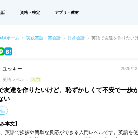
会話
資格・検定
アプリ・教材
&Aホーム
実践英語・英会話
日常会話
英語で友達を作りたい
2025年
ユッキー
英語レベル：
入門
で友達を作りたいけど、恥ずかしくて不安で一歩
ない
会話
み本文】
、英語で挨拶や簡単な反応ができる入門レベルです。英語を使