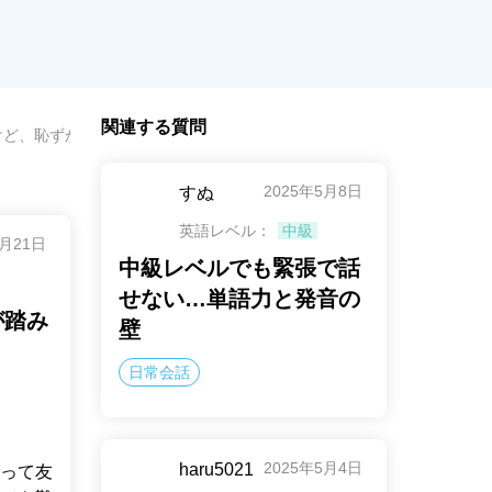
関連する質問
けど、恥ずかしくて不安で一歩が踏み出せない
2025年5月8日
すぬ
英語レベル：
中級
2月21日
中級レベルでも緊張で話
せない…単語力と発音の
が踏み
壁
日常会話
2025年5月4日
haru5021
って友