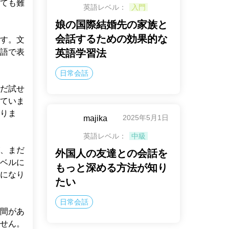
ても難
英語レベル：
入門
娘の国際結婚先の家族と
会話するための効果的な
す。文
語で表
英語学習法
日常会話
だ試せ
ていま
りま
2025年5月1日
majika
英語レベル：
中級
、まだ
外国人の友達との会話を
ベルに
もっと深める方法が知り
になり
たい
日常会話
間があ
せん。