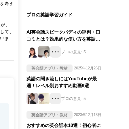
を考え
プロの英語学習ガイド
すが、
して、
AI英会話スピークバディの評判・口
いま
コミとは？効果的な使い方を英語の
プロが徹底評価！
プロの意見:
5
英会話アプリ・教材
2025年12月26日
英語の聞き流しにはYouTubeが最
適！レベル別おすすめ動画9選
プロの意見:
5
英会話アプリ・教材
2023年12月13日
おすすめの英会話本10選！初心者に