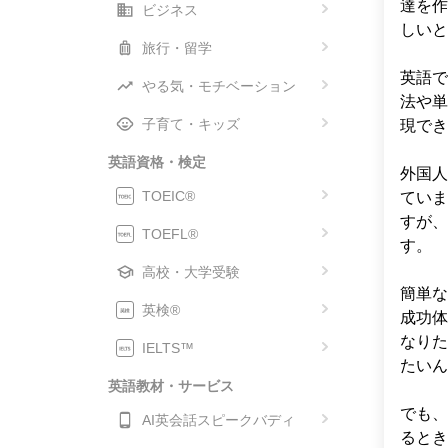
達を作
ビジネス
しいと
旅行・留学
英語で
やる気・モチベーション
法や単
子育て・キッズ
現でき
英語資格・検定
外国人
TOEIC®
ていま
すが、
TOEFL®
す。

高校・大学受験
簡単な
英検®
成功体
なりた
IELTS™
たいん
英語教材・サービス
でも、
AI英会話スピークバディ
るとき