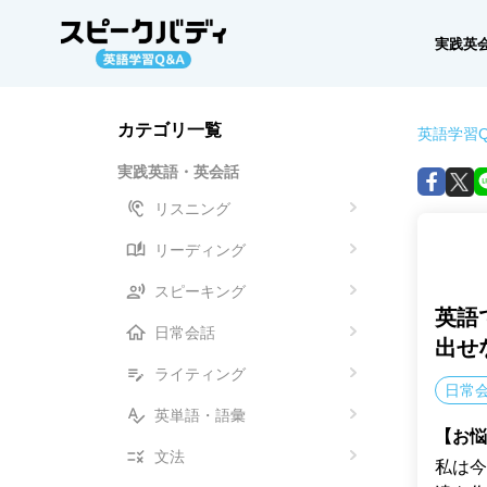
実践英
カテゴリ一覧
英語学習Q
実践英語・英会話
リスニング
リーディング
スピーキング
英語
日常会話
出せ
ライティング
日常
英単語・語彙
【お悩
文法
私は今