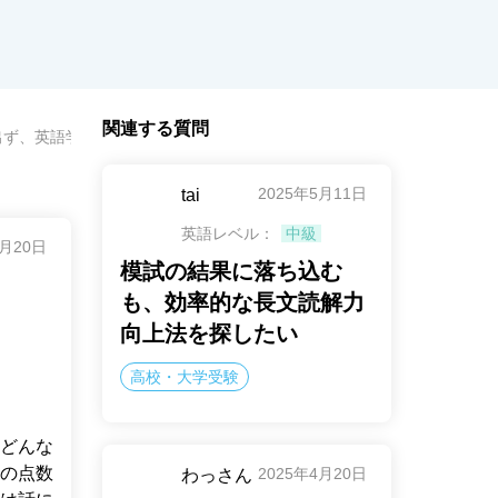
関連する質問
出ず、英語学習に行き詰まっている
2025年5月11日
tai
英語レベル：
中級
2月20日
模試の結果に落ち込む
も、効率的な長文読解力
向上法を探したい
高校・大学受験
どんな
の点数
2025年4月20日
わっさん