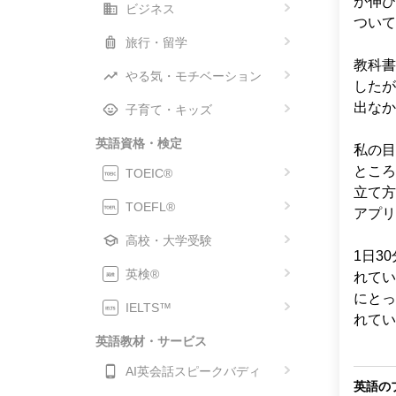
が伸び
ビジネス
ついて
旅行・留学
教科書
やる気・モチベーション
したが
出なか
子育て・キッズ
英語資格・検定
私の目
ところ
TOEIC®
立て方
TOEFL®
アプリ
高校・大学受験
1日3
英検®
れてい
にとっ
IELTS™
れてい
英語教材・サービス
AI英会話スピークバディ
英語の