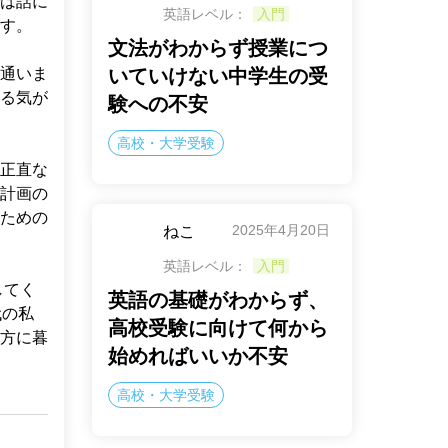
は話に
英語レベル：
入門
す。

文法がわからず授業につ
通いま
いていけない中学生の受
る気が
験への不安
高校・大学受験
正直な
計画の
ための
2025年4月20日
ねこ
英語レベル：
入門
してく
英語の基礎がわからず、
代の私
高校受験に向けて何から
方に暮
始めればいいか不安
高校・大学受験