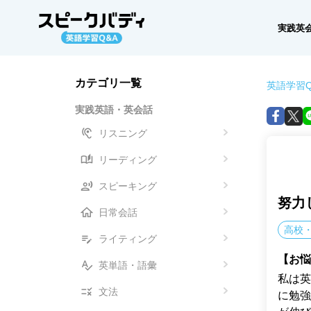
実践英
カテゴリ一覧
英語学習Q
実践英語・英会話
リスニング
リーディング
スピーキング
努力
日常会話
高校
ライティング
【お悩
英単語・語彙
私は英
文法
に勉強