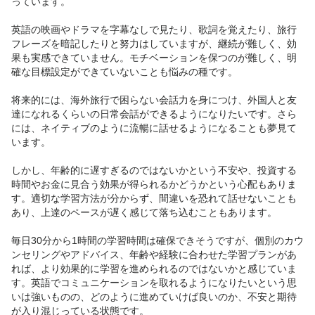
っています。

英語の映画やドラマを字幕なしで見たり、歌詞を覚えたり、旅行
フレーズを暗記したりと努力はしていますが、継続が難しく、効
果も実感できていません。モチベーションを保つのが難しく、明
確な目標設定ができていないことも悩みの種です。

将来的には、海外旅行で困らない会話力を身につけ、外国人と友
達になれるくらいの日常会話ができるようになりたいです。さら
には、ネイティブのように流暢に話せるようになることも夢見て
います。

しかし、年齢的に遅すぎるのではないかという不安や、投資する
時間やお金に見合う効果が得られるかどうかという心配もありま
す。適切な学習方法が分からず、間違いを恐れて話せないことも
あり、上達のペースが遅く感じて落ち込むこともあります。

毎日30分から1時間の学習時間は確保できそうですが、個別のカウ
ンセリングやアドバイス、年齢や経験に合わせた学習プランがあ
れば、より効果的に学習を進められるのではないかと感じていま
す。英語でコミュニケーションを取れるようになりたいという思
いは強いものの、どのように進めていけば良いのか、不安と期待
が入り混じっている状態です。