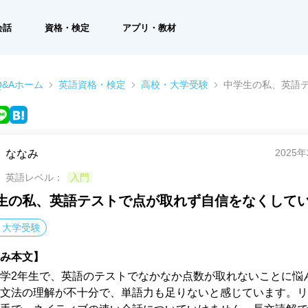
会話
資格・検定
アプリ・教材
&Aホーム
英語資格・検定
高校・大学受験
中学生の私、英語
2025
ななみ
英語レベル：
入門
生の私、英語テストで点が取れず自信をなくして
・大学受験
み本文】
学2年生で、英語のテストでなかなか点数が取れないことに悩
文法の理解が不十分で、単語力も足りないと感じています。リ