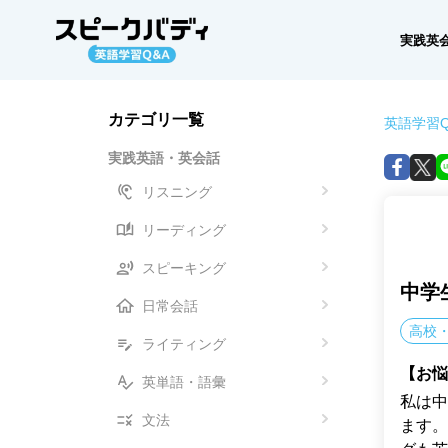
実践英
カテゴリ一覧
英語学習Q
実践英語・英会話
リスニング
リーディング
スピーキング
中学
日常会話
高校
ライティング
【お悩
英単語・語彙
私は中
文法
ます。