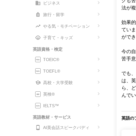
グも苦
ビジネス
法が複
旅行・留学
効果的
やる気・モチベーション
ていま
ができ
子育て・キッズ
英語資格・検定
今の自
苦手意
TOEIC®
TOEFL®
でも、
は、英
高校・大学受験
ら、ど
英検®
んでい
IELTS™
英語教材・サービス
英語の
AI英会話スピークバディ