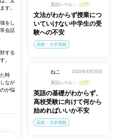
は、文
英語レベル：
入門
ます。

文法がわからず授業につ
強をし
いていけない中学生の受
常会話
験への不安
高校・大学受験
対する
す。

2025年4月20日
ねこ
た時
しなが
英語レベル：
入門
のか悩
英語の基礎がわからず、
高校受験に向けて何から
始めればいいか不安
高校・大学受験