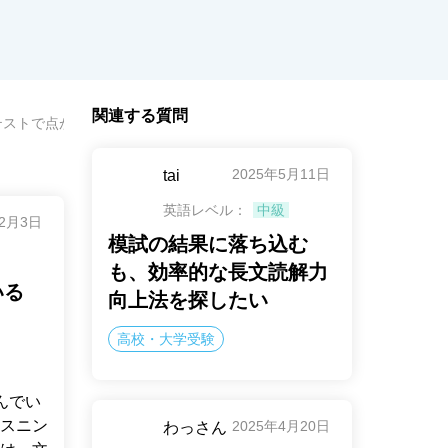
関連する質問
テストで点が取れず自信をなくしている
2025年5月11日
tai
英語レベル：
中級
年2月3日
模試の結果に落ち込む
も、効率的な長文読解力
いる
向上法を探したい
高校・大学受験
んでい
スニン
2025年4月20日
わっさん