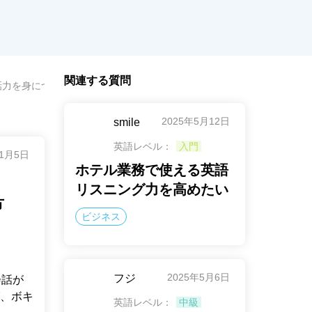
関連する質問
力を身につけたい50代以上の方
2025年5月12日
smile
英語レベル：
入門
年1月5日
ホテル業務で使える英語
リスニング力を高めたい
方
ビジネス
2025年5月6日
フジ
会話が
、ボキ
英語レベル：
中級