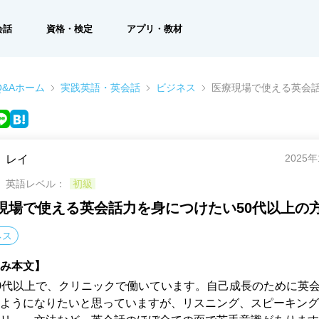
会話
資格・検定
アプリ・教材
&Aホーム
実践英語・英会話
ビジネス
医療現場で使える英会話
2025
レイ
英語レベル：
初級
現場で使える英会話力を身につけたい50代以上の
ネス
み本文】
0代以上で、クリニックで働いています。自己成長のために英
ようになりたいと思っていますが、リスニング、スピーキング