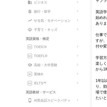
ャブラ
ビジネス
旅行・留学
英語学
始めれ
やる気・モチベーション
ありま
子育て・キッズ
仕事で
英語資格・検定
すが、
付や変
TOEIC®
TOEFL®
学習方
楽しく
高校・大学受験
から1
英検®
1年以
IELTS™
り、効
場で使
英語教材・サービス
たいと
AI英会話スピークバディ