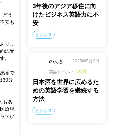
。

3年後のアジア移住に向
けたビジネス英語力に不
、どう
不安も
安
ビジネス
ありま
約の受
す。

2025年5月6日
のんき
英語レベル：
入門
感覚で
30分
日本酒を世界に広めるた
めの英語学習を継続する
方法
ともあ
医療現
ビジネス
ら学び