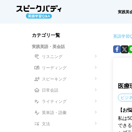
実践英
カテゴリ一覧
英語学習Q
実践英語・英会話
リスニング
リーディング
スピーキング
医療
日常会話
ビジ
ライティング
【お悩
英単語・語彙
私は5
文法
できる