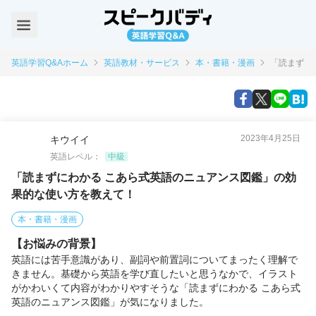
英語学習Q&Aホーム
英語教材・サービス
本・書籍・漫画
「読まずに
2023年4月25日
キウイイ
英語レベル：
中級
「読まずにわかる こあら式英語のニュアンス図鑑」の効
果的な使い方を教えて！
本・書籍・漫画
【お悩みの背景】
英語には苦手意識があり、副詞や前置詞についてまったく理解で
きません。基礎から英語を学び直したいと思うなかで、イラスト
がかわいくて内容がわかりやすそうな「読まずにわかる こあら式
英語のニュアンス図鑑」が気になりました。