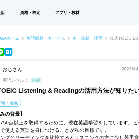
会話
資格・検定
アプリ・教材
&Aホーム
英語教材・サービス
本・書籍・漫画
公式TOEIC Li
2023年
おじさん
英語レベル：
中級
OEIC Listening & Readingの活用方法が知りた
書籍・漫画
みの背景】
IC750点以上を取得するために、現在英語学習をしています。
で使える英語を身につけることが私の目標です。

ングとリーディングを比較するとリスニングの方に少し苦手意