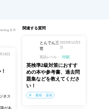
関連する質問
stening & Readingの活用方法が知りたい！
2023年12月3
とんでん三
日
世
4月18日
英語レベル：
中級
英検準2級対策におすす
い！
めの本や参考書、過去問
題集などを教えてくださ
い！
本・書籍・漫画
ビジネス
識があ