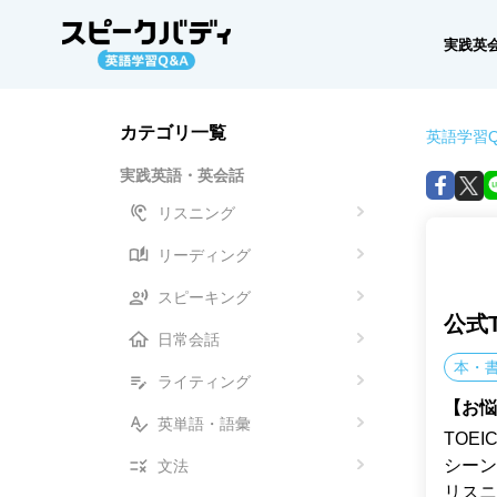
実践英
カテゴリ一覧
英語学習Q
実践英語・英会話
リスニング
リーディング
スピーキング
公式T
日常会話
本・
ライティング
【お悩
英単語・語彙
TOE
シーン
文法
リスニ