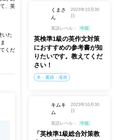
て、英
2023年10月30
くまさ
日
ん
英語レベル：
中級
を使いた
英検準1級の英作文対策
？ま
におすすめの参考書が知
てくだ
りたいです。教えてくだ
さい！
本・書籍・漫画
2023年10月30
キムキ
日
ム
英語レベル：
中級
「英検準1級総合対策教