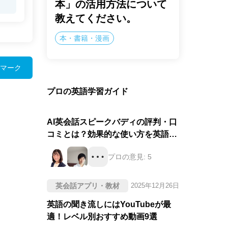
本」の活用方法について
教えてください。
本・書籍・漫画
マーク
プロの英語学習ガイド
AI英会話スピークバディの評判・口
コミとは？効果的な使い方を英語の
プロが徹底評価！
プロの意見:
5
英会話アプリ・教材
2025年12月26日
英語の聞き流しにはYouTubeが最
適！レベル別おすすめ動画9選