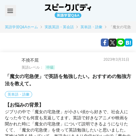
英語学習Q&Aホーム
実践英語・英会話
英単語・語彙
「魔女の宅急便
2023年3月31日
不撓不屈
英語レベル：
中級
「魔女の宅急便」で英語を勉強したい。おすすめの勉強方
法を教えて。
英単語・語彙
【お悩みの背景】
ジブリの中で「魔女の宅急便」が小さい頃から好きで、社会人に
なった今でも何度も見返してます。英語で好きなアニメや映画を
聞かれた時に「魔女の宅急便」について説明できるようになりた
くて、「魔女の宅急便」を使って英語勉強したいと思いました。
