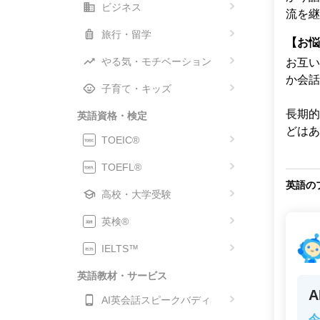
ビジネス
流を継
旅行・留学
【お悩
やる気・モチベーション
お互い
か会話
子育て・キッズ
長期的
英語資格・検定
どはあ
TOEIC®
TOEFL®
英語の
高校・大学受験
英検®
IELTS™
英語教材・サービス
AI英会話スピークバディ
今