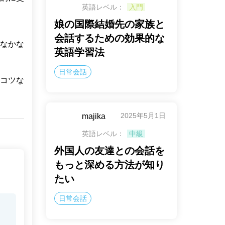
英語レベル：
入門
娘の国際結婚先の家族と
会話するための効果的な
なかな
英語学習法
日常会話
コツな
2025年5月1日
majika
英語レベル：
中級
外国人の友達との会話を
もっと深める方法が知り
たい
日常会話