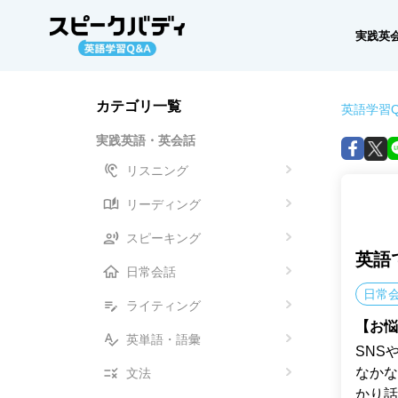
実践英
カテゴリ一覧
英語学習Q
実践英語・英会話
リスニング
リーディング
スピーキング
英語
日常会話
日常
ライティング
【お悩
英単語・語彙
SNS
なかな
文法
かり話