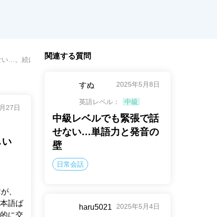
関連する質問
ない…。続けるコツを教えてほしい
2025年5月8日
すぬ
英語レベル：
中級
3月27日
中級レベルでも緊張で話
せない…単語力と発音の
しい
壁
日常会話
すが、
本語ば
2025年5月4日
haru5021
的に交