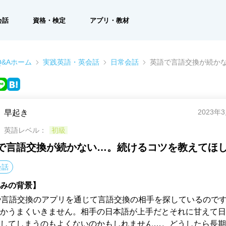
会話
資格・検定
アプリ・教材
&Aホーム
実践英語・英会話
日常会話
英語で言語交換が続か
2023年
早起き
英語レベル：
初級
で言語交換が続かない…。続けるコツを教えてほ
会話
みの背景】
や言語交換のアプリを通じて言語交換の相手を探しているので
かうまくいきません。相手の日本語が上手だとそれに甘えて日
してしまうのもよくないのかもしれません…。どうしたら長期