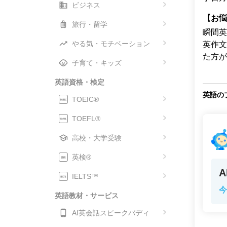
ビジネス
【お悩
旅行・留学
瞬間英
やる気・モチベーション
英作文
た方が
子育て・キッズ
英語資格・検定
英語の
TOEIC®
TOEFL®
高校・大学受験
英検®
IELTS™
今
英語教材・サービス
AI英会話スピークバディ