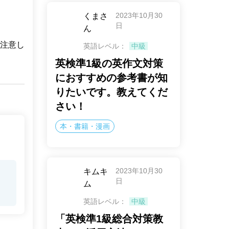
2023年10月30
くまさ
日
ん
注意し
英語レベル：
中級
英検準1級の英作文対策
におすすめの参考書が知
りたいです。教えてくだ
さい！
本・書籍・漫画
2023年10月30
キムキ
日
ム
英語レベル：
中級
「英検準1級総合対策教