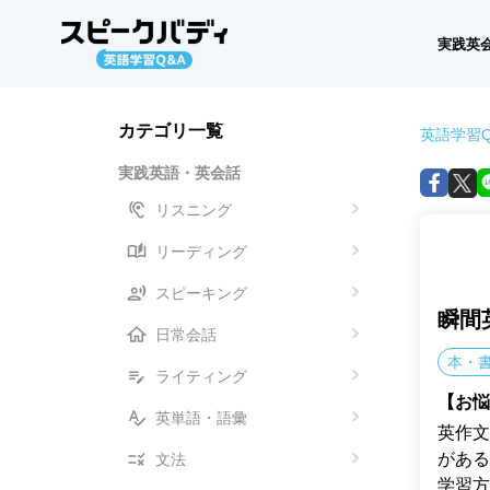
実践英
カテゴリ一覧
英語学習Q
実践英語・英会話
リスニング
リーディング
スピーキング
瞬間
日常会話
本・
ライティング
【お悩
英単語・語彙
英作文
がある
文法
学習方