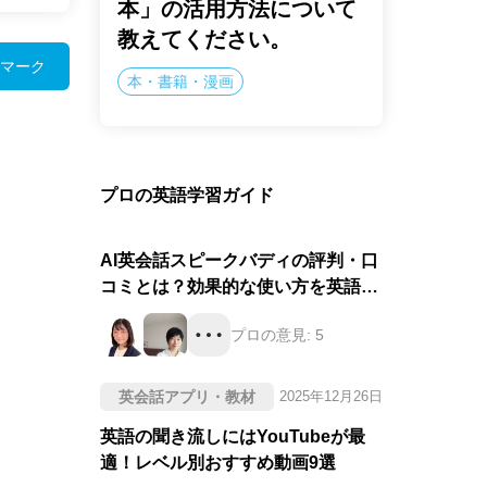
本」の活用方法について
教えてください。
マーク
本・書籍・漫画
プロの英語学習ガイド
AI英会話スピークバディの評判・口
コミとは？効果的な使い方を英語の
プロが徹底評価！
プロの意見:
5
英会話アプリ・教材
2025年12月26日
英語の聞き流しにはYouTubeが最
適！レベル別おすすめ動画9選