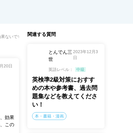
関連する質問
効果ないですか？効果的な活用方法は？
2023年12月3
とんでん三
日
世
3月20日
英語レベル：
中級
英検準2級対策におすす
めの本や参考書、過去問
題集などを教えてくださ
い！
本・書籍・漫画
、効果
、この