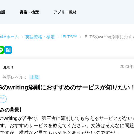
会話
資格・検定
アプリ・教材
&Aホーム
英語資格・検定
IELTS™
IELTSのwriting添削
2023
upon
英語レベル：
上級
LTSのwriting添削におすすめのサービスが知りたい
S™
みの背景】
TSのwritingが苦手で、第三者に添削してもらえるサービスがな
す。おすすめサービスを教えてください。文法はそんなに問題
ですが、構成など見てもらえるとありがたいのですが…