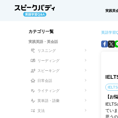
実践英
カテゴリ一覧
英語学習Q
実践英語・英会話
リスニング
リーディング
スピーキング
IE
日常会話
IELT
ライティング
【お悩
英単語・語彙
IEL
ていま
文法
思うの