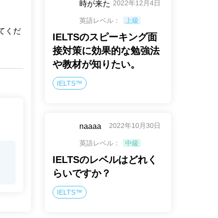
2022年12月4日
時が来た
英語レベル：
上級
えてくだ
IELTSのスピーキング面
接対策に効果的な勉強法
や教材が知りたい。
IELTS™
2022年10月30日
naaaa
英語レベル：
中級
IELTSのレベルはどれく
らいですか？
IELTS™