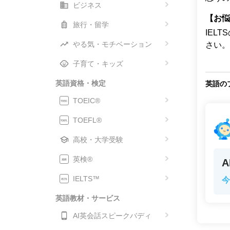
ビジネス
【お悩
旅行・留学
IEL
やる気・モチベーション
さい。
子育て・キッズ
英語資格・検定
英語の
TOEIC®
TOEFL®
高校・大学受験
英検®
IELTS™
今
英語教材・サービス
AI英会話スピークバディ