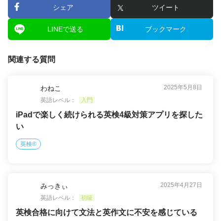
シェア
ツイート
LINEで送る
ブックマーク
関連する質問
2025年5月8日
わねこ
英語レベル：
入門
iPadで楽しく続けられる英検4級対策アプリを探した
い
英検®
2025年4月27日
みっきぃ
英語レベル：
初級
英検合格に向けて文法と英作文に不安を感じている