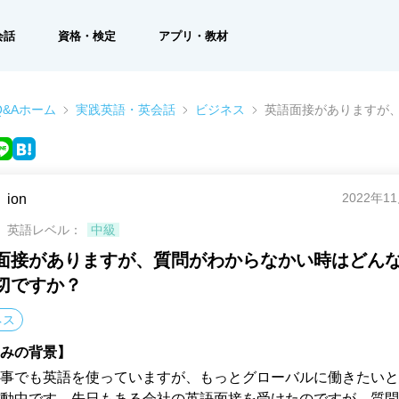
会話
資格・検定
アプリ・教材
&Aホーム
実践英語・英会話
ビジネス
英語面接がありますが
2022年1
ion
英語レベル：
中級
面接がありますが、質問がわからなかい時はどん
切ですか？
ネス
みの背景】
事でも英語を使っていますが、もっとグローバルに働きたいと
動中です。先日もある会社の英語面接を受けたのですが、質問