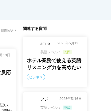
関連する質問
、質問がわからなかい時はどんな反応が適切ですか？
2025年5月12日
smile
英語レベル：
入門
1月19日
ホテル業務で使える英語
リスニング力を高めたい
な反応
ビジネス
2025年5月6日
フジ
思い、
英語レベル：
中級
で聞か