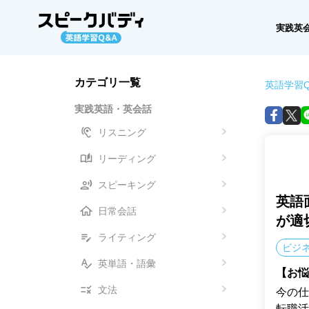
実践英
カテゴリ一覧
英語学習Q
実践英語・英会話
リスニング
リーディング
スピーキング
英語
日常会話
が適
ライティング
ビジ
英単語・語彙
【お悩
文法
今の仕
転職活