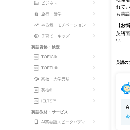
ビジネス
れてい
も英語
旅行・留学
やる気・モチベーション
【お悩
英語面
子育て・キッズ
い！
英語資格・検定
TOEIC®
英語の
TOEFL®
高校・大学受験
英検®
IELTS™
英語教材・サービス
今
AI英会話スピークバディ