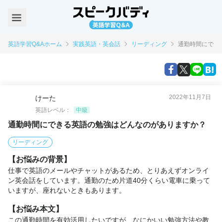
英語学習Q&Aホーム
実践英語・英会話
リーディング
通勤時間にでき
2022年11月7日
けーた
英語レベル：
中級
通勤時間にできる英語の勉強はどんなのがありますか？
リーディング
【お悩みの背景】
仕事で英語のメールやチャットがあるため、とりあえずオンライ
ン英会話をしています。通勤のため片道40分くらい電車に乗って
いますが、座れないときもあります。
【お悩み本文】
この通勤時間を有効活用したいですが、なにかいい勉強方法や教