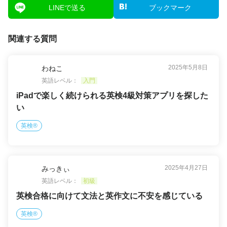
LINEで送る
ブックマーク
関連する質問
2025年5月8日
わねこ
英語レベル：
入門
iPadで楽しく続けられる英検4級対策アプリを探した
い
英検®
2025年4月27日
みっきぃ
英語レベル：
初級
英検合格に向けて文法と英作文に不安を感じている
英検®