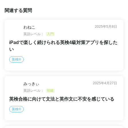
関連する質問
2025年5月8日
わねこ
英語レベル：
入門
iPadで楽しく続けられる英検4級対策アプリを探した
い
英検®
2025年4月27日
みっきぃ
英語レベル：
初級
英検合格に向けて文法と英作文に不安を感じている
英検®