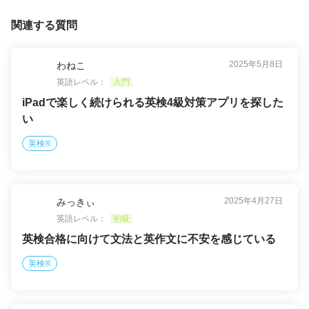
関連する質問
2025年5月8日
わねこ
英語レベル：
入門
iPadで楽しく続けられる英検4級対策アプリを探した
い
英検®
2025年4月27日
みっきぃ
英語レベル：
初級
英検合格に向けて文法と英作文に不安を感じている
英検®