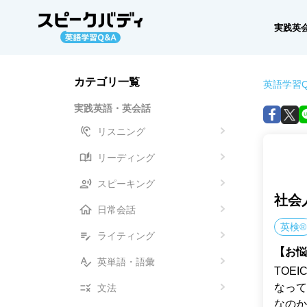
実践英
カテゴリ一覧
英語学習Q
実践英語・英会話
リスニング
リーディング
スピーキング
社会
日常会話
英検®
ライティング
【お悩
英単語・語彙
TOE
なって
文法
なのか