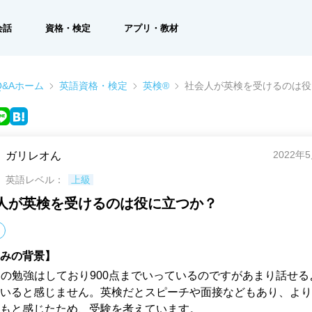
会話
資格・検定
アプリ・教材
&Aホーム
英語資格・検定
英検®
社会人が英検を受けるのは役
2022年
ガリレオん
英語レベル：
上級
人が英検を受けるのは役に立つか？
みの背景】
ICの勉強はしており900点までいっているのですがあまり話せ
いると感じません。英検だとスピーチや面接などもあり、より
もと感じたため、受験を考えています。