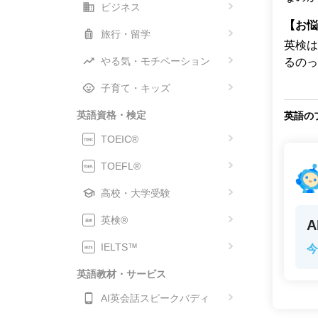
ビジネス
【お悩
旅行・留学
英検は
やる気・モチベーション
るのっ
子育て・キッズ
英語資格・検定
英語の
TOEIC®
TOEFL®
高校・大学受験
英検®
IELTS™
今
英語教材・サービス
AI英会話スピークバディ