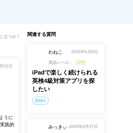
関連する質問
に立つか？
2025年5月8日
わねこ
英語レベル：
入門
5月31日
iPadで楽しく続けられる
英検4級対策アプリを探
したい
英検®
るように
実践的
2025年4月27日
みっきぃ