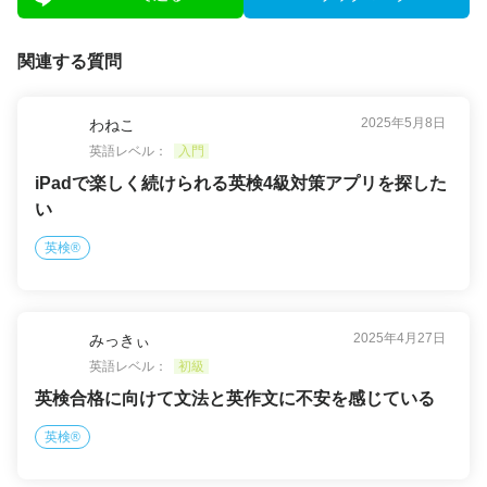
関連する質問
2025年5月8日
わねこ
英語レベル：
入門
iPadで楽しく続けられる英検4級対策アプリを探した
い
英検®
2025年4月27日
みっきぃ
英語レベル：
初級
英検合格に向けて文法と英作文に不安を感じている
英検®