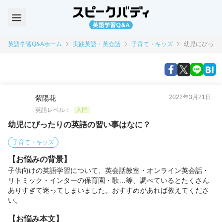
英語学習Q&Aホーム
実践英語・英会話
子育て・キッズ
幼児にぴった
2022年3月21日
紫陽花
英語レベル：
入門
幼児にぴったりの英語の習い事はなに？
子育て・キッズ
【お悩みの背景】
子供向けの英語学習について、英会話教室・オンライン英会話・
リトミック・インターの保育園・歌…等、調べているとたくさん
ありすぎて迷ってしまいました。おすすめがあれば教えてくださ
い。
【お悩み本文】