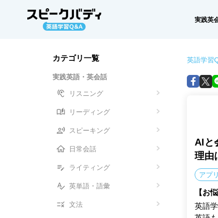
実践英
カテゴリ一覧
英語学習Q
実践英語・英会話
リスニング
リーディング
スピーキング
AI
日常会話
理由
ライティング
アプリ
英単語・語彙
【お悩
文法
英語学
英語も