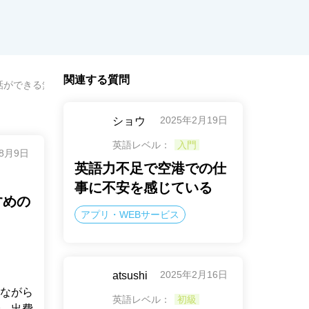
関連する質問
会話ができる無料英語アプリはありますか？おすすめの理由はなんですか
2025年2月19日
ショウ
英語レベル：
入門
年8月9日
英語力不足で空港での仕
事に不安を感じている
すめの
アプリ・WEBサービス
2025年2月16日
atsushi
ながら
英語レベル：
初級
、出費