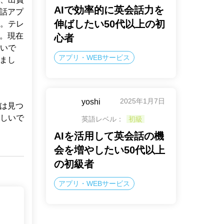
AIで効率的に英会話力を
会話アプ
伸ばしたい50代以上の初
。テレ
す。現在
心者
いで
アプリ・WEBサービス
まし
2025年1月7日
yoshi
リは見つ
しいで
英語レベル：
初級
AIを活用して英会話の機
会を増やしたい50代以上
の初級者
アプリ・WEBサービス