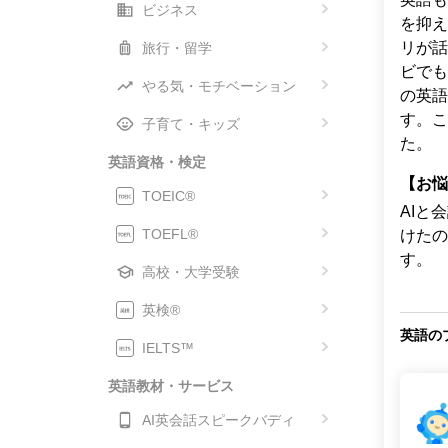
ビジネス
を抑え
リが話
旅行・留学
ビでも
やる気・モチベーション
の英語
す。こ
子育て・キッズ
た。
英語資格・検定
【お悩
TOEIC®
AIと
TOEFL®
けたの
す。
高校・大学受験
英検®
英語の
IELTS™
英語教材・サービス
AI英会話スピークバディ