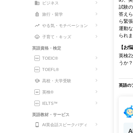
ビジネス
試験の
答えら
旅行・留学
ら緊張
やる気・モチベーション
運動な
られま
子育て・キッズ
【お悩
英語資格・検定
英検2
TOEIC®
うか？
TOEFL®
高校・大学受験
英語の
英検®
IELTS™
英語教材・サービス
AI英会話スピークバディ