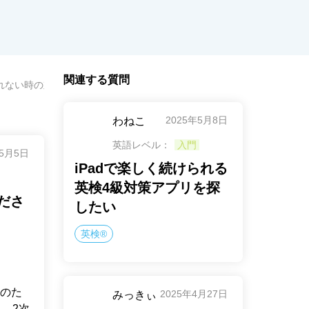
関連する質問
れない時の対策を教えてください。
2025年5月8日
わねこ
英語レベル：
入門
年5月5日
iPadで楽しく続けられる
英検4級対策アプリを探
ださ
したい
英検®
のた
2025年4月27日
みっきぃ
、2次