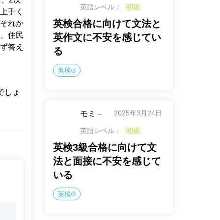
英語レベル：
初級
上手く
英検合格に向けて文法と
それか
、住民
英作文に不安を感じてい
ず答え
る
英検®
でしょ
2025年3月24日
モミ－
英語レベル：
初級
英検3級合格に向けて文
法と面接に不安を感じて
いる
英検®