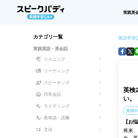
実践英
カテゴリ一覧
英語学習Q
実践英語・英会話
リスニング
リーディング
スピーキング
英検
日常会話
い。
ライティング
英検®
英単語・語彙
【お悩
文法
将来、
め、英