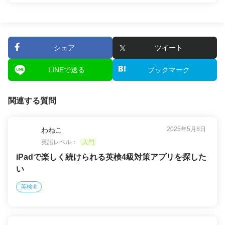
シェア
ツイート
LINEで送る
ブックマーク
関連する質問
2025年5月8日
わねこ
英語レベル：
入門
iPadで楽しく続けられる英検4級対策アプリを探した
い
英検®