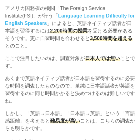
アメリカ国務省の機関「The Foreign Service
Institute(FSI)」が行う「
Language Learning Difficulty for
English Speakers
」によると、英語ネイティブ話者が日
本語を習得するには
2,200時間の授業
を受ける必要がある
そうです。更に自習時間も合わせると
3,500時間を超える
とのこと。
ここで注目したいのは、調査対象が
日本人では無い
ことで
す。
あくまで英語ネイティブ話者が日本語を習得するのに必要
な時間を調査したものなので、単純に日本語話者が英語を
習得するのに同じ時間かかると決めつけるのは難しいです
ね。
しかし、「英語→日本語」「日本語→英語」という「言語
感距離」を考えると
難易度が高い
ことは、こちらの調査か
らも明らかです。