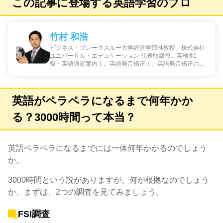
この記事に登場する英語学習のプロ
竹村 和浩
ビジネス・ブレークスルー大学経営学部准教授、株式会社
ユニバーサル・エデュケーション 代表取締役。英検®1
級・英語通訳案内士。英語発音矯正士。英語発音矯正の専
門家であり、この分野の第一人者。独自の英語音声指導
法：EVT: English Voice Train、ing ,英語生成教則：GEM:
Generative English Methodを開発。日本にいながらにして
グローバルに活躍できるグローバル人材育成の専門家。日
英語がペラペラになるまで何年かか
本人がグローバルに活躍するために必要な、英会話の基礎
としての英語発音トレーニング、ディベート、ロジカルシ
る？3000時間って本当？
ンキング、欧米型交渉術、日本文化を理論的に学ぶ「日本
学」を専門としている。
英語ペラペラになるまでには一体何年かかるのでしょう
か。
3000時間という説がありますが、何が根拠なのでしょう
か。まずは、2つの調査を見てみましょう。
FSI調査