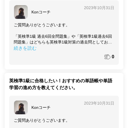
それらのフレーズを、実際に音読して繰り返し練習しま
2023年10月31日
す。もしフレーズの中にわからない単語があれば必ず意
Konコーチ
味を確認しておきましょう。
最初はすらすら話すのが難しいかもしれませんが、何度
ご質問ありがとうございます。
も繰り返すうちにスムーズに言えるようになっていくは
ずです。
「英検準1級 過去6回全問題集」や「英検準1級過去6回
問題集」はどちらも英検準1級対策の過去問としておす
覚えたフレーズは定期的に繰り返し練習し、忘れないよ
すめの書籍です。
続きを読む
うにします。
0
【英検準1級過去6回全問題集（旺文社）】
学んだフレーズを仕事中に使えるように、練習してみて
・過去問が6回分収録
くださいね。
・試験内容の解説や詳しい回答解説つき
・合否判定方法も載っているので英検準1級を初めて受
英検準1級に合格したい！おすすめの単語帳や単語
ける方にもおすすめ
学習の進め方を教えてください。
・音声付き
【英検赤本シリーズ 英検準1級過去問集（教学社編集
2023年10月31日
部）】
Konコーチ
・過去問9回分を収録
・たくさんの過去問を解いて問題に慣れたい方におすす
ご質問ありがとうございます。
め
・英検勉強方法についての解説も載っている