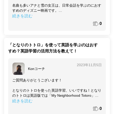
名曲も多いアナと雪の女王は、日常会話を学ぶのにおす
すめのディズニー映画です。
続きを読む
まずは英語音声に英語字幕をつけて映画を観てみましょ
0
う。内容がわからない場合は、日本語字幕をつけてから
見るのがおすすめです。内容を把握してから英語字幕で
見ることで、何を言っているのかわからないシーンでも
「このシーンではこういうセリフを言っているはず」と
「となりのトトロ」を使って英語を学ぶのはおす
予測できます。
すめ？英語学習の活用方法を教えて！
その後、ご自身で好きなシーンを選んで、アナやエルサ
になりきってセリフを真似してみましょう。キャラクタ
2023年11月5日
ーのセリフを聞いて口に出す、「シャドーイング練習」
Konコーチ
がおすすめです。
知らない単語やフレーズが出てくることもあるかと思い
ご質問ありがとうございます！
ますので、そんなときは意味を調べてどういうシーンで
使われる単語なのかを覚えていきましょう。
となりのトトロを使った英語学習、いいですね！となり
のトトロは英語版では「My Neighborhood Totoro」と
最初はネイティブのスピードに合わせて話すのが難しい
いうタイトルになっています。
続きを読む
かもしれませんが、練習していくうちに発音やイントネ
ーションが身についていきます。
0
オンライン英会話でとなりのトトロについて英語で話せ