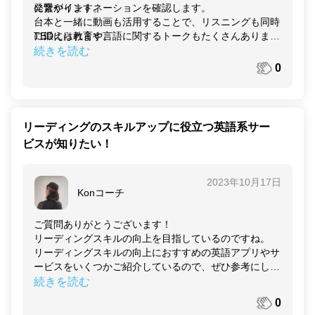
発音やイントネーションを確認します。
に繋がります。
台本と一緒に動画も活用することで、リスニングも同時
に鍛えられます。
TEDには教育や言語に関するトークもたくさんあります
ので、お仕事に役立つ情報も得られるかもしれません
続きを読む
・要約の作成
ね。
0
トークの内容を自分の言葉で要約し、内容をしっかりと
教師としてのさらなるステップアップを応援していま
理解したか確認してみましょう。
す！
・シャドーイング
リーディングのスキルアップに役立つ英語系サー
動画をもう一度見ながら、スピーカーの言葉を真似する
ビスが知りたい！
「シャドーイング」もおすすめです。
2023年10月17日
Konコーチ
ご質問ありがとうございます！
リーディングスキルの向上を目指しているのですね。
リーディングスキルの向上におすすめの英語アプリやサ
ービスをいくつかご紹介しているので、ぜひ参考にして
みてください。
続きを読む
0
【
AI英会話スピークバディ
】