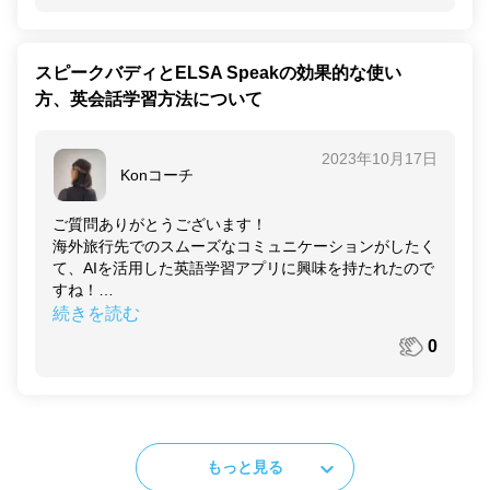
スピークバディは、時事ネタを活用したリーディング学
習ができるAI英語アプリです。ニュース関連の語彙を学
べるので、実際の会話やビジネスシーンで役立つ表現を
スピークバディとELSA Speakの効果的な使い
身につけられます。また、読んだニュースに基づいたデ
方、英会話学習方法について
ィスカッションもAI講師と行えるので、アウトプットの
機会があるのもスピークバディのメリットです。
2023年10月17日
【
NHK World Japan
】
Konコーチ
NHKが出しているアプリであるNHK World Japanでは、
主に日本のニュースを提供しているので、日本の文化や
ご質問ありがとうございます！
社会について英語でリーディングできます。身近なトピ
海外旅行先でのスムーズなコミュニケーションがしたく
ックに関する語彙や表現を学べるアプリとなっていま
て、AIを活用した英語学習アプリに興味を持たれたので
す。
すね！
「AI英会話スピークバディ」と「ELSA Speak」の違い
続きを読む
【
BBC News
】
と、効果的な学習方法をご紹介いたします。
BBC Newsは英国放送協会が提供するニュースサービス
0
です。ウェブサイト版とアプリ版があります。さまざま
スピークバディはAIと会話しながら英会話のスキルを伸
なトピックの英文記事を読むことができるので、英語力
ばせるAI英会話アプリです。
だけでなく自分の知見も広がります。国際ニュースから
800以上の実践的なシーンのレッスンがあり、海外旅行
科学、テクノロジー、カルチャーなど多様なジャンルの
に関連したロールプレイも用意されています。
記事があり、専門的な文書の読解力を高めるためのトレ
AI講師との会話なので、緊張せず、何度でも繰り返し練
もっと見る
ーニングになります。また、多読を通して読むスピード
習できます。