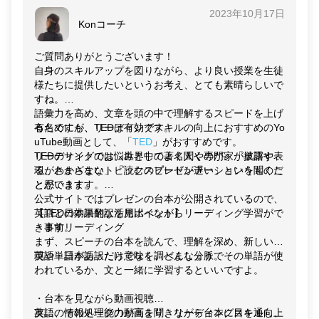
配信しています。政治、経済、社会などの専門的な話題
かしていくのが大切です。
2023年10月17日
に関する語彙やフレーズをリスニングできます。
Konコーチ
ニュースキャスターが話す英語は、明瞭で聞き取りやす
ライティングは独学が難しい分野なので、ぜひプロのサ
いため、リスニング力を鍛えるのにおすすめです。
ービスも活用してみてください！
ご質問ありがとうございます！
自身のスキルアップを図りながら、より良い授業を生徒
10分以下の動画も多く、適度な長さの動画が多いため、
様たちに提供したいというお考え、とても素晴らしいで
ちょっとした隙間時間にリスニング学習したり、聞き流
すね。
したりできます。
語彙力を高め、文章を頭の中で理解するスピードを上げ
有名ですが、リーディングスキルの向上におすすめのYo
るためにも、TEDは有効です。
【効果的な活用方法】
uTube動画として、「
TED
」がおすすめです。
動画を何度か聞いてみて、その後字幕を見ながら確認
リーディングのお悩みとしてよく聞くのが、「単語や表
TEDのサイトでは、世界中の著名人や専門家が披露す
し、理解度を深めます。
現がわからない」「読むスピードが遅い」というものだ
る、さまざまなトピックのプレゼンテーションを聞くこ
シャドーイングも一緒に行うと、リスニング力をさらに
と思います。
とができます。
鍛えられますよ。
公式サイトではプレゼンの台本が公開されているので、
英語と日本語翻訳を見比べながらリーディング学習がで
【TEDの効果的な活用ポイント】
まずはネイティブの発音に耳を鳴らすことが大切です。
きます。
・事前リーディング
短い動画でいいので、リスニングを毎日の習慣にしまし
まず、スピーチの台本を読んで、理解を深め、新しい表
ょう。スピードが速い場合は、再生速度を調整するのも
現や単語があったら意味を調べましょう。
英語・日本語訳だけでなく、どんな分脈でその単語が使
おすすめです。
われているか、文と一緒に学習するといいですよ。
・台本を見ながら動画視聴
次に、そのトークの動画を聞きながら台本に目を通し、
英語の情報処理能力が高まり、リーディングスキル向上