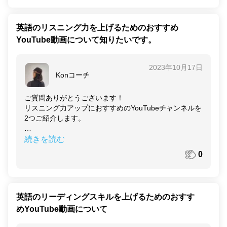
てくれるオンライン添削サービスです。
講師は「なぜこの英文表現になるのか」を丁寧に教えて
英語のリスニング力を上げるためのおすすめ
くれます。細かいシチュエーション設定も可能で、「カ
YouTube動画について知りたいです。
ジュアル」「フォーマル」などご自身のニーズに合わせ
て変更できます。
2023年10月17日
英語・日本語の両方で、自分が表現したいニュアンスを
Konコーチ
伝えることができるのも嬉しいポイントです。
ご質問ありがとうございます！
【英文添削サービスを活用してライティングスキルを上
リスニング力アップにおすすめのYouTubeチャンネルを
げるコツ】
2つご紹介します。
①インプットを行う
新しい表現やフレーズ、文法を学んだり、英文を読んだ
【
TED
】
続きを読む
りしてライティングで使える表現をインプットしていき
TEDでは教育、心理学、科学などいろいろなトピックの
ましょう。
0
プレゼンをリスニングできます。ネイティブの自然な英
語を学べるコンテンツです。
②アウトプットする
興味のあるテーマを選べば、楽しみながら英語の表現を
ブログを書いて、学んだことを実践的に使います。
学べるのが特徴です。
英語のリーディングスキルを上げるためのおすす
③フィードバックをもとに復習する
めYouTube動画について
【
CNN
】
フィードバックを受けたら必ず復習しましょう。どこが
アメリカのニュースチャンネルで、世界中のニュースを
なぜ間違っていたのかを理解し、次のライティングに活