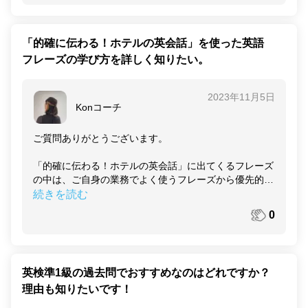
るようになると、より会話が盛り上がるかと思います。
覚えたフレーズが聞き取れるようになってくると、達成
感を感じられると思います！ぜひシャドーイングして、
となりのトトロのメインキャラクターはメイやサツキと
スピーキング力を身につけていきましょう。
「的確に伝わる！ホテルの英会話」を使った英語
いった子供なので、簡単かつ日常的によく使われるフレ
フレーズの学び方を詳しく知りたい。
ーズが映画の中で学べます。
英語字幕を活用しながら、セリフを音読してお気に入り
2023年11月5日
のセリフを覚えるとスピーキング力のアップにつながる
Konコーチ
のでおすすめです。
最初は英語のスピードが速く感じるかもしれませんが、
ご質問ありがとうございます。
慣れてくるとスムーズに話せるようになっていきます。
オンライン英会話でとなりのトトロについて話せるよう
「的確に伝わる！ホテルの英会話」に出てくるフレーズ
に、ぜひ練習してみてくださいね。
の中は、ご自身の業務でよく使うフレーズから優先的に
覚えていくのがおすすめです。
続きを読む
0
「的確に伝わる！ホテルの英会話」ではフロント業務、
電話対応、日本の文化を伝える、などのカテゴリ別に英
会話フレーズをまとめています。
英検準1級の過去問でおすすめなのはどれですか？
まずは普段の業務でどのフレーズをよく使うのか、また
理由も知りたいです！
は使いそうかをチェックして抜き出してみましょう。