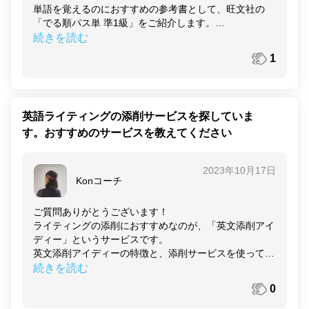
単語を覚えるのにおすすめの参考書として、旺文社の
・音声付き
「でる順パス単 準1級」をご紹介します。
英検準1級に特化した単語帳で、効率よく英検準1級合格
続きを読む
どちらも収録問題数などの違いはあるものの、人気の過
に必要な単語を覚えられる形式になっています。
去問題集となっており、英検準1級対策におすすめの過
1
去問です。どちらを使ったとしても重要なのは、過去問
この単語帳では準1級に「でる順」で学べる形式になっ
を使って問題を解くスピードに慣れて、傾向やコツを掴
ているので、最初の方のページを集中的に覚えていくの
むことです。
がおすすめです。
英語ライティングの添削サービスを探していま
過去問を解く際には、時間を計測しながら解くという実
す。おすすめのサービスを教えてください
単語は覚えてもすぐ忘れてしまう、ということがよくあ
戦形式での練習をおすすめします。間違えた問題やわか
ると思います。通勤時間やちょっとした隙間時間を活用
らなかった単語は必ず解説を読み、理解してから次に進
して、日々単語に触れる時間を作りましょう。単語帳を
むようにしましょう。
2023年10月17日
一度見て全部覚えようとするのではなく、何度も繰り返
Konコーチ
していくのがおすすめです。
英検準1級の合格には、インプットだけでなくスピーキ
ングやライティングといったアウトプットも重要なの
ご質問ありがとうございます！
無料で提供されている旺文社の音声アプリとも連動して
で、観光業界での業務においても大変役立つことと思い
ライティングの添削におすすめなのが、「英文添削アイ
おり、音声と一緒に覚えるとリスニング対策にもなるの
ます。応援しています！
ディー」というサービスです。
でぜひ活用してみてください。
英文添削アイディーの特徴と、添削サービスを使ってラ
イティング力を上げるコツをご紹介します。
続きを読む
0
【
英文添削アイディー
】
英文添削アイディーは世界中の優秀な講師が英文添削し